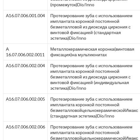
(промежуток)Dio/Inno
А16.07.006.001.004
Протезирование зуба с использованием
имплантата коронкой постоянной
безметалловой из диоксида циркония с
винтовой фиксацией (стандартная
эстетика)Dio/Inno
А
Металлокерамическая коронка(винтовая
16.07.006.002.0011
фиксация)на мультиюнитах
А16.07.006.002.004
Протезирование зуба с использованием
имплантата коронкой постоянной
безметалловой из диоксида циркония с
винтовой фиксацией (индивидуальная
эстетика)Dio/Inno
А16.07.006.002.005
Протезирование зуба с использованием
имплантата коронкой постоянной
безметалловойцельнокерамическойИмакс
(стандартная эстетика)Dio/Inno
А16.07.006.002.006
Протезирование зуба с использованием
имплантата коронкой постоянной
безметалловойцельнокерамическойИмакс