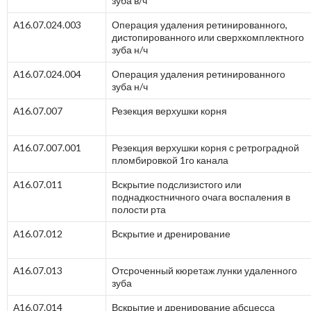
зуба в/ч
А16.07.024.003
Операция удаления ретинированного,
дистопированного или сверхкомплектного
зуба н/ч
А16.07.024.004
Операция удаления ретинированного
зуба н/ч
А16.07.007
Резекция верхушки корня
А16.07.007.001
Резекция верхушки корня с ретроградной
пломбировкой 1го канала
А16.07.011
Вскрытие подслизистого или
поднадкостничного очага воспаления в
полости рта
А16.07.012
Вскрытие и дренирование
А16.07.013
Отсроченный кюретаж лунки удаленного
зуба
А16.07.014
Вскрытие и дренирование абсцесса