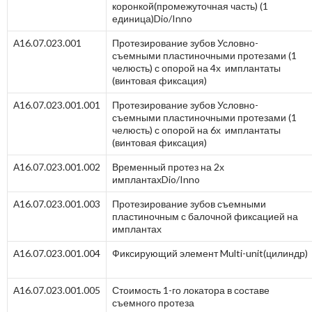
коронкой(промежуточная часть) (1
единица)Dio/Inno
А16.07.023.001
Протезирование зубов Условно-
съемными пластиночными протезами (1
челюсть) с опорой на 4х имплантаты
(винтовая фиксация)
А16.07.023.001.001
Протезирование зубов Условно-
съемными пластиночными протезами (1
челюсть) с опорой на 6х имплантаты
(винтовая фиксация)
А16.07.023.001.002
Временный протез на 2х
имплантахDio/Inno
А16.07.023.001.003
Протезирование зубов съемными
пластиночным с балочной фиксацией на
имплантах
А16.07.023.001.004
Фиксирующий элемент Multi-unit(цилиндр)
А16.07.023.001.005
Стоимость 1-го локатора в составе
съемного протеза