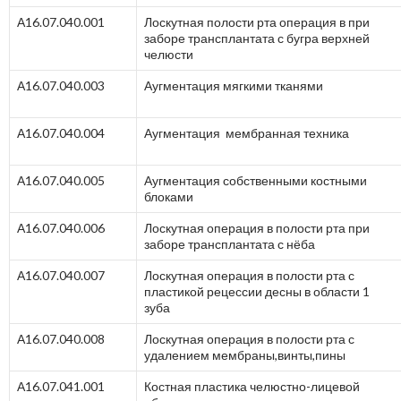
А16.07.040.001
Лоскутная полости рта операция в при
заборе трансплантата с бугра верхней
челюсти
А16.07.040.003
Аугментация мягкими тканями
А16.07.040.004
Аугментация мембранная техника
А16.07.040.005
Аугментация собственными костными
блоками
А16.07.040.006
Лоскутная операция в полости рта при
заборе трансплантата с нёба
А16.07.040.007
Лоскутная операция в полости рта с
пластикой рецессии десны в области 1
зуба
А16.07.040.008
Лоскутная операция в полости рта с
удалением мембраны,винты,пины
А16.07.041.001
Костная пластика челюстно-лицевой