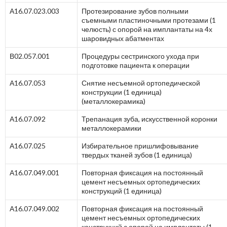
А16.07.023.003
Протезирование зубов полными
съемными пластиночными протезами (1
челюсть) с опорой на имплантаты на 4х
шаровидных абатментах
В02.057.001
Процедуры сестринского ухода при
подготовке пациента к операции
А16.07.053
Снятие несъемной ортопедической
конструкции (1 единица)
(металлокерамика)
А16.07.092
Трепанация зуба, искусственной коронки
металлокерамики
А16.07.025
Избирательное пришлифовывание
твердых тканей зубов (1 единица)
А16.07.049.001
Повторная фиксация на постоянный
цемент несъемных ортопедических
конструкций (1 единица)
А16.07.049.002
Повторная фиксация на постоянный
цемент несъемных ортопедических
конструкций с опорой на имплантаты (1