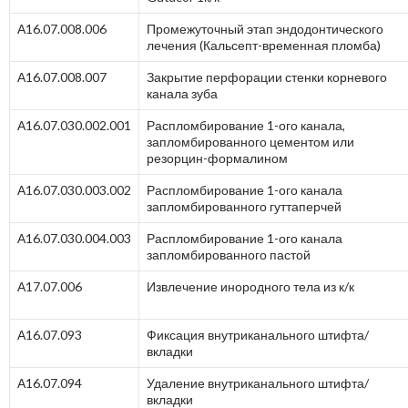
А16.07.008.006
Промежуточный этап эндодонтического
лечения (Кальсепт-временная пломба)
А16.07.008.007
Закрытие перфорации стенки корневого
канала зуба
А16.07.030.002.001
Распломбирование 1-ого канала,
запломбированного цементом или
резорцин-формалином
А16.07.030.003.002
Распломбирование 1-ого канала
запломбированного гуттаперчей
А16.07.030.004.003
Распломбирование 1-ого канала
запломбированного пастой
А17.07.006
Извлечение инородного тела из к/к
А16.07.093
Фиксация внутриканального штифта/
вкладки
А16.07.094
Удаление внутриканального штифта/
вкладки