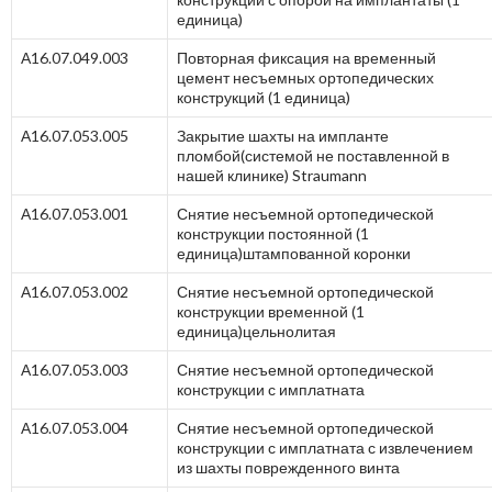
единица)
А16.07.049.003
Повторная фиксация на временный
цемент несъемных ортопедических
конструкций (1 единица)
А16.07.053.005
Закрытие шахты на импланте
пломбой(системой не поставленной в
нашей клинике) Straumann
А16.07.053.001
Снятие несъемной ортопедической
конструкции постоянной (1
единица)штампованной коронки
А16.07.053.002
Снятие несъемной ортопедической
конструкции временной (1
единица)цельнолитая
А16.07.053.003
Снятие несъемной ортопедической
конструкции с имплатната
А16.07.053.004
Снятие несъемной ортопедической
конструкции с имплатната с извлечением
из шахты поврежденного винта