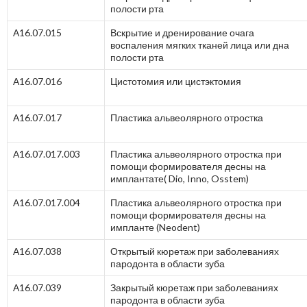
полости рта
А16.07.015
Вскрытие и дренирование очага
воспаления мягких тканей лица или дна
полости рта
А16.07.016
Цистотомия или цистэктомия
А16.07.017
Пластика альвеолярного отростка
А16.07.017.003
Пластика альвеолярного отростка при
помощи формирователя десны на
имплантате( Dio, Inno, Osstem)
А16.07.017.004
Пластика альвеолярного отростка при
помощи формирователя десны на
импланте (Neodent)
А16.07.038
Открытый кюретаж при заболеваниях
пародонта в области зуба
А16.07.039
Закрытый кюретаж при заболеваниях
пародонта в области зуба