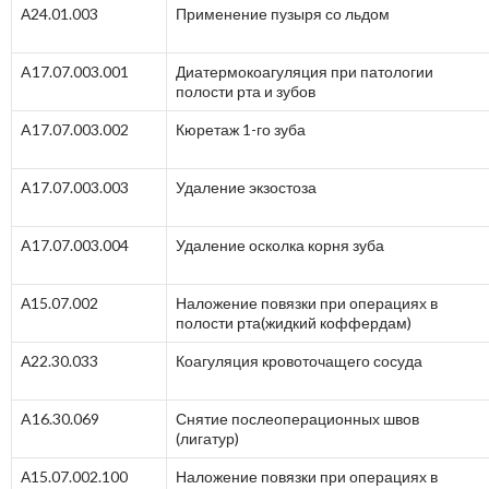
А24.01.003
Применение пузыря со льдом
A17.07.003.001
Диатермокоагуляция при патологии
полости рта и зубов
A17.07.003.002
Кюретаж 1-го зуба
A17.07.003.003
Удаление экзостоза
A17.07.003.004
Удаление осколка корня зуба
А15.07.002
Наложение повязки при операциях в
полости рта(жидкий коффердам)
А22.30.033
Коагуляция кровоточащего сосуда
A16.30.069
Снятие послеоперационных швов
(лигатур)
А15.07.002.100
Наложение повязки при операциях в